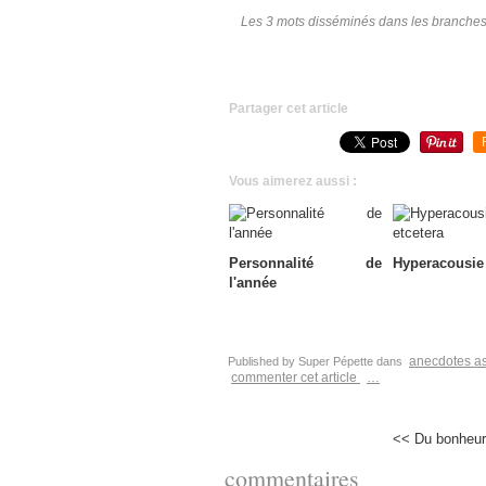
Les 3 mots disséminés dans les branches 
Partager cet article
Vous aimerez aussi :
Personnalité de
Hyperacousie 
l'année
anecdotes as
Published by Super Pépette
dans
commenter cet article
…
<< Du bonheur d
commentaires