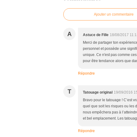
Ajouter un commentaire
A
Astuce de Fille
18/08/2017 11:
Merci de partager ton expérience 
personnel et possède une significa
unique. Ce n'est pas comme ces t
pour être tendance alors que da
Répondre
T
Tatouage original
19/09/2016 1
Bravo pour le tatouage ! C’est v
quel que soit les risques ou les 
nous empêchera pas à l’atteindre 
et bel emplacement. Les tatouag
Répondre