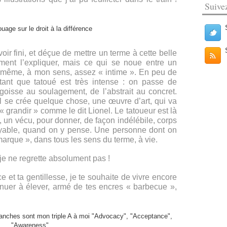
Suive
voir fini, et déçue de mettre un terme à cette belle
ment l’expliquer, mais ce qui se noue entre un
d même, à mon sens, assez « intime ». En peu de
tant que tatoué est très intense : on passe de
angoisse au soulagement, de l’abstrait au concret.
, il se crée quelque chose, une œuvre d’art, qui va
 grandir » comme le dit Lionel. Le tatoueur est là
 un vécu, pour donner, de façon indélébile, corps
royable, quand on y pense. Une personne dont on
arque », dans tous les sens du terme, à vie.
je ne regrette absolument pas !
ce et ta gentillesse, je te souhaite de vivre encore
inuer à élever, armé de tes encres « barbecue »,