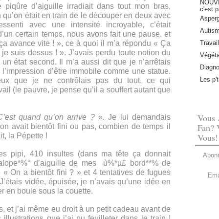
NOUVEA
piqûre d’aiguille irradiait dans tout mon bras,
c'est p
 qu’on était en train de le découper en deux avec
Asperg
essenti avec une intensité incroyable, c’était
Autis
d’un certain temps, nous avons fait une pause, et
h ça avance vite ! », ce à quoi il m’a répondu « Ça
Travail
e suis dessus ! ». J’avais perdu toute notion du
Végéta
n état second. Il m’a aussi dit que je n’arrêtais
Diagno
is l’impression d’être immobile comme une statue.
Les p'
eux que je ne contrôlais pas du tout, ce qui
l (le pauvre, je pense qu’il a souffert autant que
Vous 
C’est quand qu’on arrive ?
». Je lui demandais
Fan? 
 on avait bientôt fini ou pas, combien de temps il
, la Pépette !
Vous!
s pipi, 410 insultes (dans ma tête ça donnait
Abonn
lope*%° d’aiguille de mes ù%*µ£ bord**% de
« On a bientôt fini ? » et 4 tentatives de fugues
Ema
 J’étais vidée, épuisée, je n’avais qu’une idée en
er en boule sous la couette.
 et j’ai même eu droit à un petit cadeau avant de
illustrations que j’ai pu feuilleter dans le train !