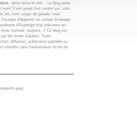
ption
: émoi émoi et moi... Le blog porte
n nom! Il est avant tout centré sur...moi,
te vie, mes coups de gueule, mes
 J'essaye d'apporter un certain éclairage
syndrome d'Asperger trop méconnu en
 Avec humour, toujours. // Ce blog est
 par les droits d'auteur. Toute
tion, diffusion, publication partielle ou
st interdite sans l'autorisation écrite de