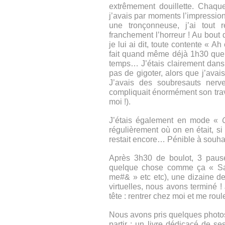
extrêmement douillette. Chaque 
j’avais par moments l’impression
une tronçonneuse, j’ai tout r
franchement l’horreur ! Au bout 
je lui ai dit, toute contente « A
fait quand même déjà 1h30 que j
temps… J’étais clairement dans u
pas de gigoter, alors que j’ava
J’avais des soubresauts nerv
compliquait énormément son travai
moi !).
J’étais également en mode «
régulièrement où on en était, si
restait encore… Pénible à souhait
Après 3h30 de boulot, 3 pause
quelque chose comme ça « Sa
me#& » etc etc), une dizaine de 
virtuelles, nous avons terminé !
tête : rentrer chez moi et me roul
Nous avons pris quelques photos,
partir : un livre dédicacé de ses 