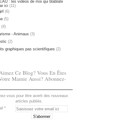
U : les vidéos de moi qui blablate
ar ici
(11)
irl
(6)
me
(5)
(4)
risme - Animaux
(3)
stic
(2)
tits graphiques pas scientifiques
(2)
Aimez Ce Blog? Vous En Êtes
Votre Mamie Aussi? Abonnez-
ez-vous pour être averti des nouveaux
articles publiés.
il