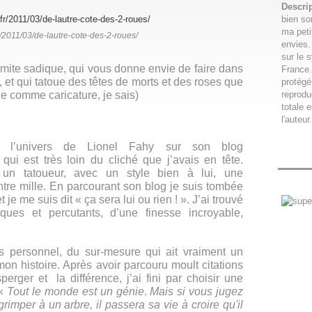
Descri
bien so
ma peti
.fr/2011/03/de-lautre-cote-des-2-roues/
envies.
sur le 
limite sadique, qui vous donne envie de faire dans
France.
t, et qui tatoue des têtes de morts et des roses que
protégé
ule comme caricature, je sais)
reproduc
totale e
l'auteur.
 l’univers de Lionel Fahy sur son blog
, qui est très loin du cliché que j’avais en tête.
e un tatoueur, avec un style bien à lui, une
tre mille. En parcourant son blog je suis tombée
je me suis dit « ça sera lui ou rien ! ». J’ai trouvé
ques et percutants, d’une finesse incroyable,
ès personnel, du sur-mesure qui ait vraiment un
on histoire. Après avoir parcouru moult citations
erger et la différence, j’ai fini par choisir une
 «
T
out
le monde est un génie
.
Mais si vous jugez
imper à un arbre, il passera sa vie à croire qu'il