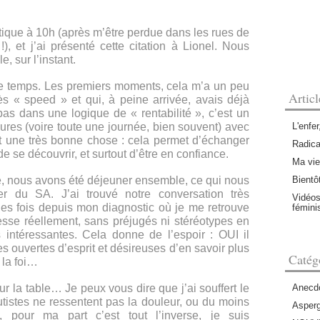
outique à 10h (après m’être perdue dans les rues de
, et j’ai présenté cette citation à Lionel. Nous
, sur l’instant.
le temps. Les premiers moments, cela m’a un peu
Artic
s « speed » et qui, à peine arrivée, avais déjà
 pas dans une logique de « rentabilité », c’est un
ures (voire toute une journée, bien souvent) avec
L'enfer
est une très bonne chose : cela permet d’échanger
Radica
de se découvrir, et surtout d’être en confiance.
Ma vie
, nous avons été déjeuner ensemble, ce qui nous
Bientôt
r du SA. J’ai trouvé notre conversation très
Vidéos
ules fois depuis mon diagnostic où je me retrouve
fémin
esse réellement, sans préjugés ni stéréotypes en
 intéressantes. Cela donne de l’espoir : OUI il
s ouvertes d’esprit et désireuses d’en savoir plus
Catég
 la foi…
r la table… Je peux vous dire que j’ai souffert le
Anecdo
utistes ne ressentent pas la douleur, ou du moins
Asperg
, pour ma part c’est tout l’inverse, je suis