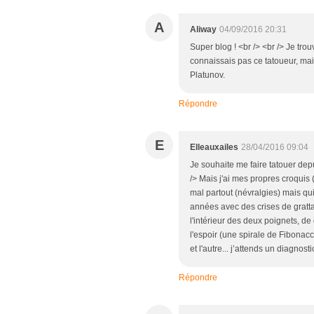
A
Aliway
04/09/2016 20:31
Super blog ! <br /> <br /> Je trou
connaissais pas ce tatoueur, mai
Platunov.
Répondre
E
Elleauxailes
28/04/2016 09:04
Je souhaite me faire tatouer depu
/> Mais j'ai mes propres croquis (
mal partout (névralgies) mais qui
années avec des crises de gratta
l'intérieur des deux poignets, de
l'espoir (une spirale de Fibonacci
et l'autre... j’attends un diagnostic
Répondre