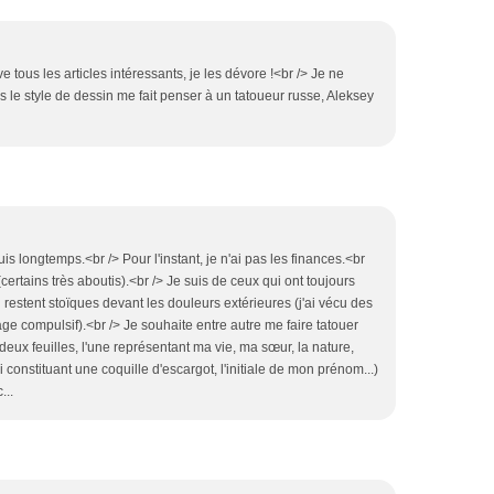
ve tous les articles intéressants, je les dévore !<br /> Je ne
s le style de dessin me fait penser à un tatoueur russe, Aleksey
is longtemps.<br /> Pour l'instant, je n'ai pas les finances.<br
certains très aboutis).<br /> Je suis de ceux qui ont toujours
 restent stoïques devant les douleurs extérieures (j'ai vécu des
ge compulsif).<br /> Je souhaite entre autre me faire tatouer
 deux feuilles, l'une représentant ma vie, ma sœur, la nature,
 constituant une coquille d'escargot, l'initiale de mon prénom...)
...