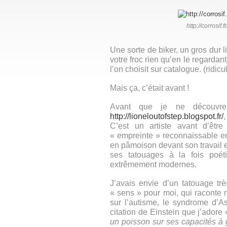
http://corrosif
Une sorte de biker, un gros dur 
votre froc rien qu’en le regardan
l’on choisit sur catalogue. (ridic
Mais ça, c’était avant !
Avant que je ne découvre
http://lioneloutofstep.blogspot.fr/
C’est un artiste avant d’êtr
« empreinte » reconnaissable en
en pâmoison devant son travail et 
ses tatouages à la fois poéti
extrêmement modernes.
J’avais envie d’un tatouage tr
« sens » pour moi, qui raconte m
sur l’autisme, le syndrome d’Asp
citation de Einstein que j’adore
un poisson sur ses capacités à gr