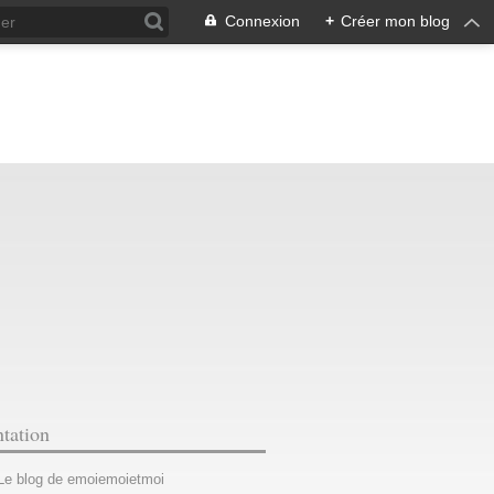
Connexion
+
Créer mon blog
ntation
 Le blog de emoiemoietmoi