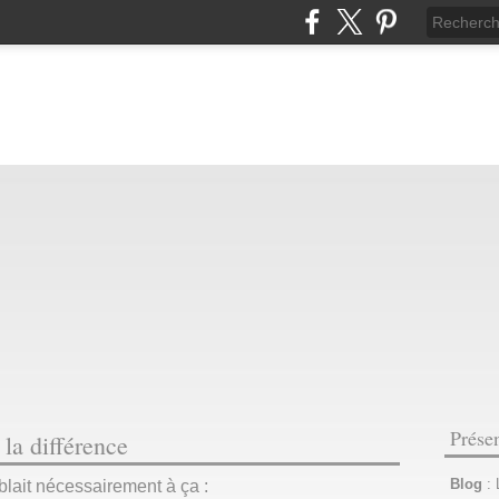
Prése
 la différence
Blog
:
lait nécessairement à ça :