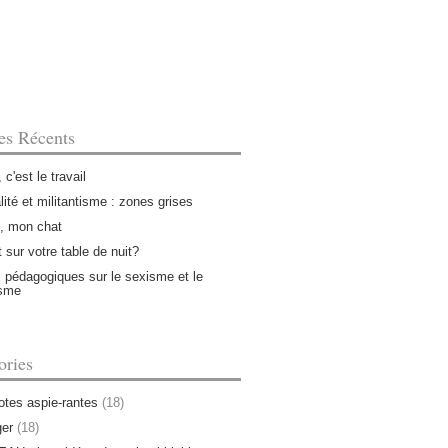
les Récents
, c'est le travail
lité et militantisme : zones grises
, mon chat
 sur votre table de nuit?
 pédagogiques sur le sexisme et le
isme
ories
tes aspie-rantes
(18)
er
(18)