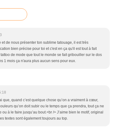
13
et de nous présenter ton sublime tatouage, il est très
tion bien précise pour toi et c'est en ça qu'il est tout à fait
attoo de mode que tout le monde se fait gribouiller sur le dos
ns 1 mois ça n'aura plus aucun sens pour eux.
5:18
rai que, quand c’est quelque chose qu’on a vraiment à cœur,
douleurs qu’on doit subir ou le temps que ça prendra, tout ça ne
ou à le faire jusqu’au bout.<br /> J’aime bien le motif, original
es textes sont également toujours au top.