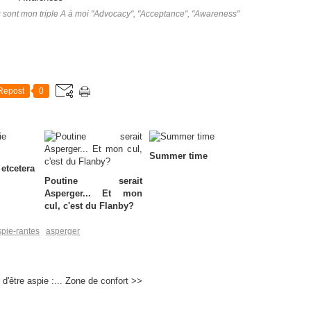
sont mon triple A à moi "Advocacy", "Acceptance", "Awareness"
Repost
0
Summer time
etcetera
Poutine serait
Asperger... Et mon
cul, c'est du Flanby?
pie-rantes
asperger
'être aspie :...
Zone de confort >>