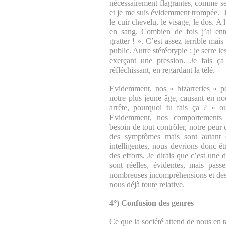
nécessairement flagrantes, comme se 
et je me suis évidemment trompée. Je
le cuir chevelu, le visage, le dos. A 
en sang. Combien de fois j’ai en
gratter ! ». C’est assez terrible mai
public. Autre stéréotypie : je serre l
exerçant une pression. Je fais 
réfléchissant, en regardant la télé.
Evidemment, nos « bizarreries » pe
notre plus jeune âge, causant en no
arrête, pourquoi tu fais ça ? » o
Evidemment, nos comportements ob
besoin de tout contrôler, notre peu
des symptômes mais sont autant 
intelligentes, nous devrions donc êt
des efforts. Je dirais que c’est une d
sont réelles, évidentes, mais pas
nombreuses incompréhensions et des 
nous déjà toute relative.
4°) Confusion des genres
Ce que la société attend de nous en 