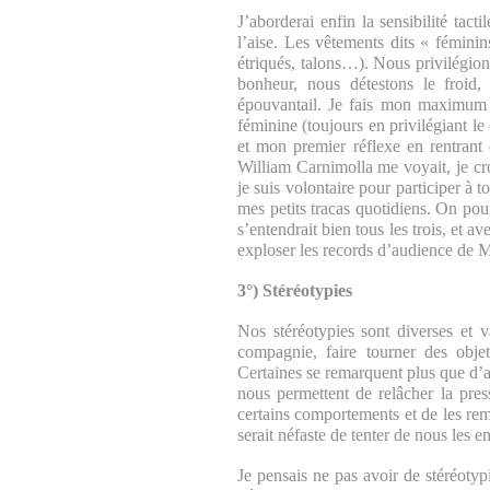
J’aborderai enfin la sensibilité tac
l’aise. Les vêtements dits « fémini
étriqués, talons…). Nous privilégio
bonheur, nous détestons le froid
épouvantail. Je fais mon maximum 
féminine (toujours en privilégiant le 
et mon premier réflexe en rentrant 
William Carnimolla me voyait, je croi
je suis volontaire pour participer à 
mes petits tracas quotidiens. On pour
s’entendrait bien tous les trois, et a
exploser les records d’audience de 
3°) Stéréotypies
Nos stéréotypies sont diverses et v
compagnie, faire tourner des objet
Certaines se remarquent plus que d’a
nous permettent de relâcher la pr
certains comportements et de les remp
serait néfaste de tenter de nous les 
Je pensais ne pas avoir de stéréotypi