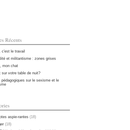
les Récents
, c'est le travail
lité et militantisme : zones grises
, mon chat
 sur votre table de nuit?
 pédagogiques sur le sexisme et le
isme
ories
tes aspie-rantes
(18)
er
(18)