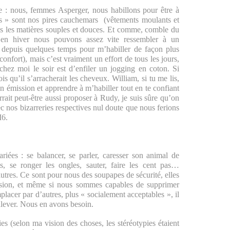
tile : nous, femmes Asperger, nous habillons pour être à
ns » sont nos pires cauchemars (vêtements moulants et
ns les matières souples et douces. Et comme, comble du
, en hiver nous pouvons assez vite ressembler à un
depuis quelques temps pour m’habiller de façon plus
confort), mais c’est vraiment un effort de tous les jours,
chez moi le soir est d’enfiler un jogging en coton. Si
s qu’il s’arracherait les cheveux. William, si tu me lis,
ton émission et apprendre à m’habiller tout en te confiant
rait peut-être aussi proposer à Rudy, je suis sûre qu’on
vec nos bizarreries respectives nul doute que nous ferions
M6.
ariées : se balancer, se parler, caresser son animal de
s, se ronger les ongles, sauter, faire les cent pas…
utres. Ce sont pour nous des soupapes de sécurité, elles
ession, et même si nous sommes capables de supprimer
lacer par d’autres, plus « socialement acceptables », il
enlever. Nous en avons besoin.
es (selon ma vision des choses, les stéréotypies étaient