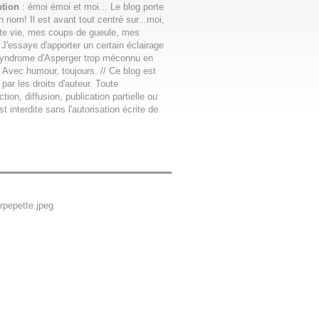
ption
: émoi émoi et moi... Le blog porte
n nom! Il est avant tout centré sur...moi,
te vie, mes coups de gueule, mes
 J'essaye d'apporter un certain éclairage
syndrome d'Asperger trop méconnu en
 Avec humour, toujours. // Ce blog est
 par les droits d'auteur. Toute
tion, diffusion, publication partielle ou
st interdite sans l'autorisation écrite de