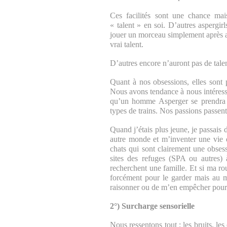
Ces facilités sont une chance mais
« talent » en soi. D’autres aspergir
jouer un morceau simplement après avo
vrai talent.
D’autres encore n’auront pas de talent
Quant à nos obsessions, elles sont 
Nous avons tendance à nous intéresse
qu’un homme Asperger se prendra d
types de trains. Nos passions passent
Quand j’étais plus jeune, je passais 
autre monde et m’inventer une vie d
chats qui sont clairement une obses
sites des refuges (SPA ou autres) à
recherchent une famille. Et si ma rou
forcément pour le garder mais au m
raisonner ou de m’en empêcher pourra
2°) Surcharge sensorielle
Nous ressentons tout : les bruits, le