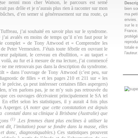
. Que nenni mon cher Watson, le parcours est semé
Descri
it pas drôle et je n’aurais plus rien à raconter sur mon
bien so
bûches, d’en semer si généreusement sur ma route, ça
ma peti
envies.
sur le 
France.
ffreau, j’ai souhaité en savoir plus sur le syndrome.
protégé
j’ai avalés en moins de temps qu’il n’en faut pour le
reproduc
ide complet » de Tony Attwood et « Comprendre les
totale e
de Peter Vermeulen. J’étais toute fébrile en ouvrant le
l'auteur.
cœur palpitant, le cerveau en ébullition, « au taquet »
 voilà, au fur et à mesure de ma lecture, j’ai commencé
e ne me retrouvais pas dans la description du syndrome.
tilt » dans l’ouvrage de Tony Attwood (c’est peu, sur
iagnostic de filles » et les pages 210 et 211 sur « les
 le précise, ça peut intéresser certaines filles aspergers)
en, n’en parlons pas, je ne m’y suis pas retrouvée du
 que ces ouvrages décrivaient principalement le SA tel
n effet selon les statistiques, il y aurait 4 fois plus
 Asperger. (
A noter que cette constatation est depuis
a constaté dans sa clinique à Brisbane (Australie) que
(1)
arçons
.Les femmes étant plus enclines à utiliser la
 dit, l’imitation) pour se fondre dans la masse, elles
 et donc, diagnostiquables
.) Ces statistiques prouvent