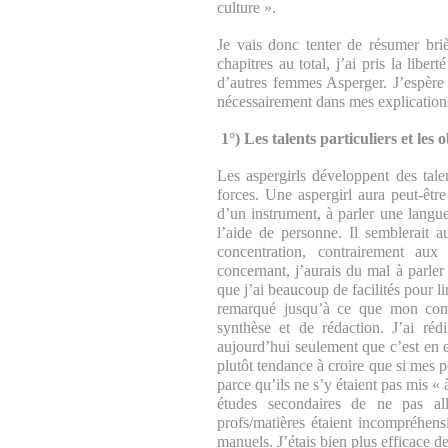
culture ».
Je vais donc tenter de résumer bri
chapitres au total, j’ai pris la libert
d’autres femmes Asperger. J’espère 
nécessairement dans mes explications 
1°) Les talents particuliers et les 
Les aspergirls développent des talen
forces. Une aspergirl aura peut-être 
d’un instrument, à parler une langu
l’aide de personne. Il semblerait a
concentration, contrairement aux
concernant, j’aurais du mal à parler d
que j’ai beaucoup de facilités pour li
remarqué jusqu’à ce que mon comp
synthèse et de rédaction. J’ai ré
aujourd’hui seulement que c’est en ef
plutôt tendance à croire que si mes p
parce qu’ils ne s’y étaient pas mis «
études secondaires de ne pas al
profs/matières étaient incompréhensi
manuels. J’étais bien plus efficace de