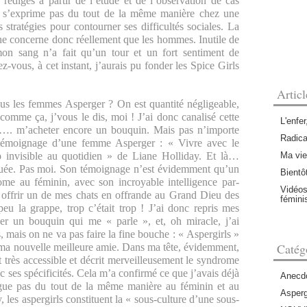
rédigés à partir de l’étude et de l’observation de cas
’exprime pas du tout de la même manière chez une
stratégies pour contourner ses difficultés sociales. La
e concerne donc réellement que les hommes. Inutile de
on sang n’a fait qu’un tour et un fort sentiment de
-vous, à cet instant, j’aurais pu fonder les Spice Girls
Artic
s les femmes Asperger ? On est quantité négligeable,
 comme ça, j’vous le dis, moi ! J’ai donc canalisé cette
L'enfer
ur…. m’acheter encore un bouquin. Mais pas n’importe
Radica
 le témoignage d’une femme Asperger : « Vivre avec le
Ma vie
 invisible au quotidien » de Liane Holliday. Et là…
ouée. Pas moi. Son témoignage n’est évidemment qu’un
Bientôt
me au féminin, avec son incroyable intelligence par-
Vidéos
lli offrir un de mes chats en offrande au Grand Dieu des
fémin
u la grappe, trop c’était trop ! J’ai donc repris mes
ver un bouquin qui me « parle », et, oh miracle, j’ai
is, mais on ne va pas faire la fine bouche : « Aspergirls »
Catég
a nouvelle meilleure amie. Dans ma tête, évidemment,
t très accessible et décrit merveilleusement le syndrome
ec ses spécificités. Cela m’a confirmé ce que j’avais déjà
Anecdo
gue pas du tout de la même manière au féminin et au
Asperg
les aspergirls constituent la « sous-culture d’une sous-