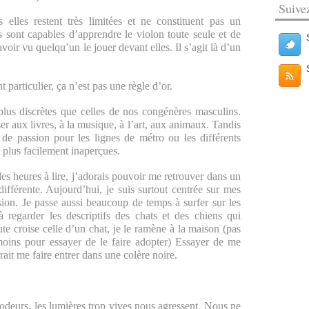
Suive
 elles restent très limitées et ne constituent pas un
ls sont capables d’apprendre le violon toute seule et de
ir vu quelqu’un le jouer devant elles. Il s’agit là d’un
 particulier, ça n’est pas une règle d’or.
plus discrètes que celles de nos congénères masculins.
r aux livres, à la musique, à l’art, aux animaux. Tandis
e passion pour les lignes de métro ou les différents
 plus facilement inaperçues.
des heures à lire, j’adorais pouvoir me retrouver dans un
ifférente. Aujourd’hui, je suis surtout centrée sur mes
sion. Je passe aussi beaucoup de temps à surfer sur les
 regarder les descriptifs des chats et des chiens qui
te croise celle d’un chat, je le ramène à la maison (pas
oins pour essayer de le faire adopter) Essayer de me
it me faire entrer dans une colère noire.
s odeurs, les lumières trop vives nous agressent. Nous ne