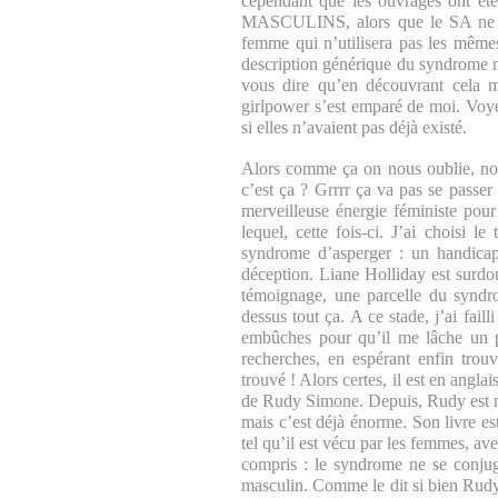
cependant que les ouvrages ont été 
MASCULINS, alors que le SA ne s
femme qui n’utilisera pas les mêmes 
description générique du syndrome n
vous dire qu’en découvrant cela m
girlpower s’est emparé de moi. Voyez
si elles n’avaient pas déjà existé.
Alors comme ça on nous oublie, nou
c’est ça ? Grrrr ça va pas se passer
merveilleuse énergie féministe po
lequel, cette fois-ci. J’ai choisi
syndrome d’asperger : un handicap
déception. Liane Holliday est surd
témoignage, une parcelle du syndro
dessus tout ça. A ce stade, j’ai fai
embûches pour qu’il me lâche un pe
recherches, en espérant enfin trou
trouvé ! Alors certes, il est en angla
de Rudy Simone. Depuis, Rudy est m
mais c’est déjà énorme. Son livre es
tel qu’il est vécu par les femmes, av
compris : le syndrome ne se conju
masculin. Comme le dit si bien Rudy, 