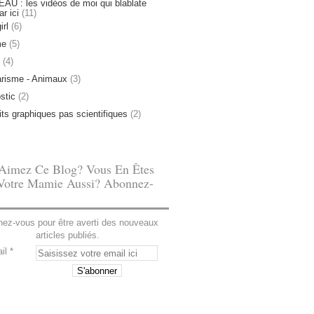
U : les vidéos de moi qui blablate
ar ici
(11)
irl
(6)
me
(5)
(4)
risme - Animaux
(3)
stic
(2)
tits graphiques pas scientifiques
(2)
Aimez Ce Blog? Vous En Êtes
Votre Mamie Aussi? Abonnez-
ez-vous pour être averti des nouveaux
articles publiés.
il