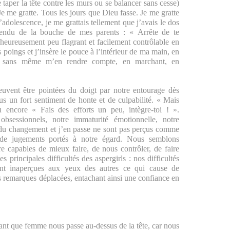
taper la tête contre les murs ou se balancer sans cesse)
 me gratte. Tous les jours que Dieu fasse. Je me gratte
l’adolescence, je me grattais tellement que j’avais le dos
tendu de la bouche de mes parents : « Arrête de te
s heureusement peu flagrant et facilement contrôlable en
es poings et j’insère le pouce à l’intérieur de ma main, en
ça sans même m’en rendre compte, en marchant, en
uvent être pointées du doigt par notre entourage dès
us un fort sentiment de honte et de culpabilité. « Mais
u encore « Fais des efforts un peu, intègre-toi ! ».
sessionnels, notre immaturité émotionnelle, notre
r du changement et j’en passe ne sont pas perçus comme
de jugements portés à notre égard. Nous semblons
re capables de mieux faire, de nous contrôler, de faire
es principales difficultés des aspergirls : nos difficultés
sent inaperçues aux yeux des autres ce qui cause de
remarques déplacées, entachant ainsi une confiance en
tant que femme nous passe au-dessus de la tête, car nous