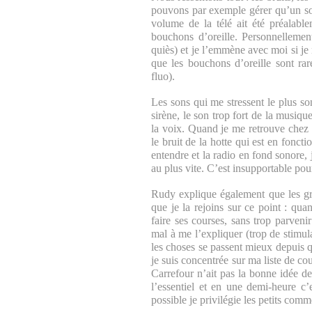
pouvons par exemple gérer qu’un son 
volume de la télé ait été préalabl
bouchons d’oreille. Personnellemen
quiès) et je l’emmène avec moi si je 
que les bouchons d’oreille sont ra
fluo).
Les sons qui me stressent le plus so
sirène, le son trop fort de la musiqu
la voix. Quand je me retrouve chez 
le bruit de la hotte qui est en fonct
entendre et la radio en fond sonore,
au plus vite. C’est insupportable pou
Rudy explique également que les gra
que je la rejoins sur ce point : qu
faire ses courses, sans trop parven
mal à me l’expliquer (trop de stimu
les choses se passent mieux depuis q
je suis concentrée sur ma liste de cou
Carrefour n’ait pas la bonne idée d
l’essentiel et en une demi-heure c
possible je privilégie les petits com