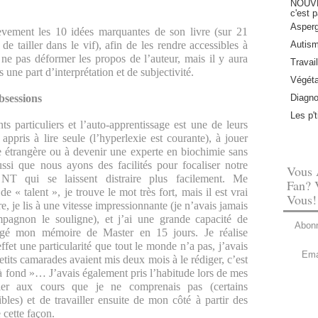
NOUVEA
c'est p
Asperg
èvement les 10 idées marquantes de son livre (sur 21
Autis
é de tailler dans le vif), afin de les rendre accessibles à
ne pas déformer les propos de l’auteur, mais il y aura
Travail
une part d’interprétation et de subjectivité.
Végéta
Diagno
obsessions
Les p'
ts particuliers et l’auto-apprentissage est une de leurs
appris à lire seule (l’hyperlexie est courante), à jouer
e étrangère ou à devenir une experte en biochimie sans
ussi que nous ayons des facilités pour focaliser notre
Vous 
 NT qui se laissent distraire plus facilement. Me
Fan? 
e « talent », je trouve le mot très fort, mais il est vrai
Vous!
re, je lis à une vitesse impressionnante (je n’avais jamais
agnon le souligne), et j’ai une grande capacité de
Abonn
digé mon mémoire de Master en 15 jours. Je réalise
fet une particularité que tout le monde n’a pas, j’avais
Ema
etits camarades avaient mis deux mois à le rédiger, c’est
 à fond »… J’avais également pris l’habitude lors de mes
ler aux cours que je ne comprenais pas (certains
bles) et de travailler ensuite de mon côté à partir des
 cette façon.