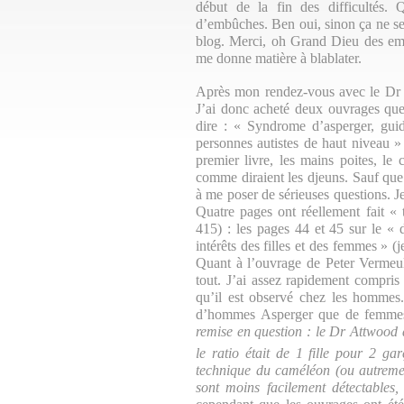
début de la fin des difficultés
d’embûches. Ben oui, sinon ça ne sera
blog. Merci, oh Grand Dieu des em
me donne matière à blablater.
Après mon rendez-vous avec le Dr Tu
J’ai donc acheté deux ouvrages que 
dire : « Syndrome d’asperger, gu
personnes autistes de haut niveau » 
premier livre, les mains poites, le 
comme diraient les djeuns. Sauf que
à me poser de sérieuses questions. J
Quatre pages ont réellement fait « 
415) : les pages 44 et 45 sur le « d
intérêts des filles et des femmes » (je
Quant à l’ouvrage de Peter Vermeul
tout. J’ai assez rapidement compris
qu’il est observé chez les hommes. E
d’hommes Asperger que de femmes
remise en question : le Dr Attwood 
le ratio était de 1 fille pour 2 g
technique du caméléon (ou autrement
sont moins facilement détectables,