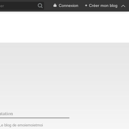
Connexion
+
Créer mon blog
ntation
 Le blog de emoiemoietmoi