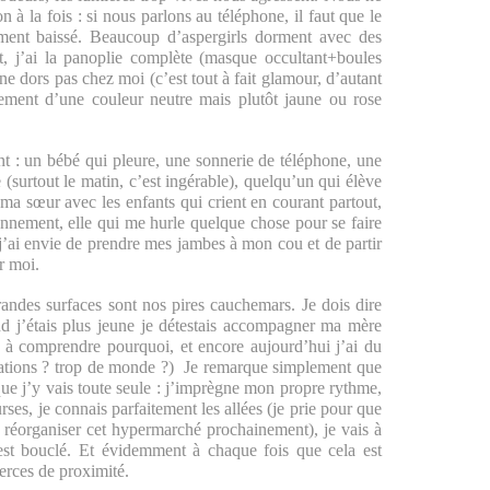
à la fois : si nous parlons au téléphone, il faut que le
ement baissé. Beaucoup d’aspergirls dorment avec des
t, j’ai la panoplie complète (masque occultant+boules
ne dors pas chez moi (c’est tout à fait glamour, d’autant
rement d’une couleur neutre mais plutôt jaune ou rose
nt : un bébé qui pleure, une sonnerie de téléphone, une
e (surtout le matin, c’est ingérable), quelqu’un qui élève
ma sœur avec les enfants qui crient en courant partout,
ionnement, elle qui me hurle quelque chose pour se faire
 j’ai envie de prendre mes jambes à mon cou et de partir
r moi.
ndes surfaces sont nos pires cauchemars. Je dois dire
and j’étais plus jeune je détestais accompagner ma mère
ir à comprendre pourquoi, et encore aujourd’hui j’ai du
lations ? trop de monde ?) Je remarque simplement que
ue j’y vais toute seule : j’imprègne mon propre rythme,
rses, je connais parfaitement les allées (je prie pour que
e réorganiser cet hypermarché prochainement), je vais à
’est bouclé. Et évidemment à chaque fois que cela est
merces de proximité.