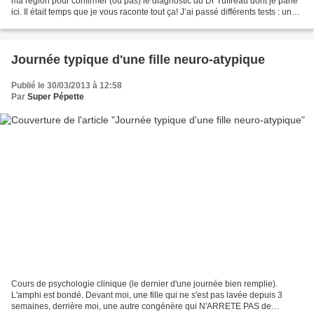
ma région pour confirmer (ou pas) le diagnostic du Dr Tuffreau dont je parle
ici. Il était temps que je vous raconte tout ça! J’ai passé différents tests : un
test psychomoteur,...
Journée typique d'une fille neuro-atypique
Publié le 30/03/2013 à 12:58
Par
Super Pépette
Cours de psychologie clinique (le dernier d'une journée bien remplie).
L'amphi est bondé. Devant moi, une fille qui ne s'est pas lavée depuis 3
semaines, derrière moi, une autre congénère qui N'ARRETE PAS de