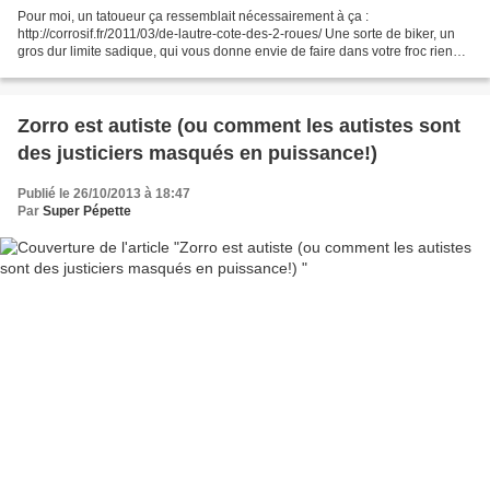
Pour moi, un tatoueur ça ressemblait nécessairement à ça :
http://corrosif.fr/2011/03/de-lautre-cote-des-2-roues/ Une sorte de biker, un
gros dur limite sadique, qui vous donne envie de faire dans votre froc rien
qu’en le regardant, et qui tatoue des...
Zorro est autiste (ou comment les autistes sont
des justiciers masqués en puissance!)
Publié le 26/10/2013 à 18:47
Par
Super Pépette