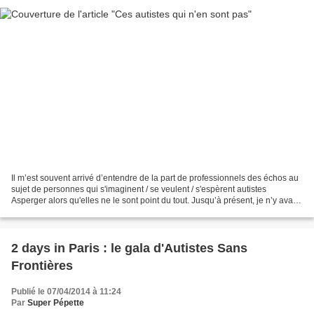
Il m’est souvent arrivé d’entendre de la part de professionnels des échos au
sujet de personnes qui s'imaginent / se veulent / s'espèrent autistes
Asperger alors qu'elles ne le sont point du tout. Jusqu’à présent, je n’y avais
guère prêté attention. Je...
2 days in Paris : le gala d'Autistes Sans
Frontières
Publié le 07/04/2014 à 11:24
Par
Super Pépette