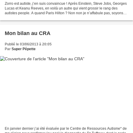
Zorro est autiste, j’en suis convaincue ! Après Einstein, Steve Jobs, Georges
Lucas et Keanu Reeves, en voilà un autre qui vient grossir le rang des
autistes people. A quand Paris Hilton ? Non non je n’affabule pas, soyons
sérieux, cette conviction profonde...
Mon bilan au CRA
Publié le 03/06/2013 à 20:05
Par
Super Pépette
En janvier dernier j’ai été évaluée par le Centre de Ressources Autisme* de