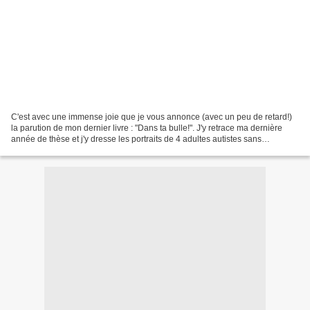
C'est avec une immense joie que je vous annonce (avec un peu de retard!)
la parution de mon dernier livre : "Dans ta bulle!". J'y retrace ma dernière
année de thèse et j'y dresse les portraits de 4 adultes autistes sans
déficience intellectuelle. J'ai...