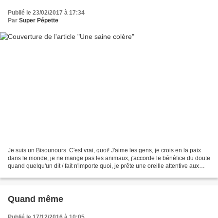
Publié le 23/02/2017 à 17:34
Par
Super Pépette
Je suis un Bisounours. C'est vrai, quoi! J'aime les gens, je crois en la paix
dans le monde, je ne mange pas les animaux, j'accorde le bénéfice du doute
quand quelqu'un dit / fait n'importe quoi, je prête une oreille attentive aux
bobos des uns et des...
Quand même
Publié le 17/12/2016 à 10:05