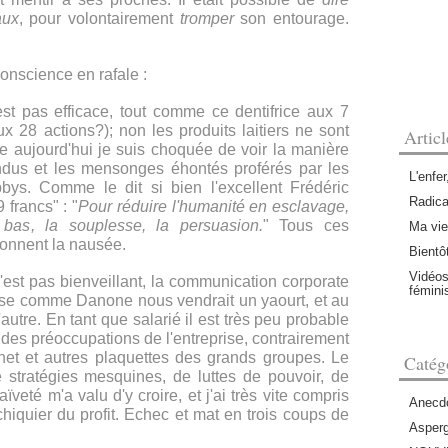
aux
, pour volontairement
tromper
son entourage.
onscience en rafale :
est pas efficace, tout comme ce dentifrice aux 7
ux 28 actions?); non les produits la
itiers ne sont
Artic
e aujourd'hui je suis choquée de voir la manière
ndus et les mensonges éhontés proférés par les
L'enfer
bys. Comme le dit si bien l'excellent Frédéric
Radica
francs" : "
Pour réduire l'humanité en esclavage,
l bas, la souplesse, la persuasion.
" Tous ces
Ma vie
onnent la nausée.
Bientôt
Vidéos
'est pas bienveillant, la communication corporate
fémin
ise comme Danone nous vendrait un yaourt, et au
'autre. En tant que salarié il est très peu probable
 des préoccupations de l'entreprise, contrairement
rnet et autres plaquettes des grands groupes. Le
Catég
 stratégies mesquines, de luttes de pouvoir, de
veté m'a valu d'y croire, et j'ai très vite compris
Anecdo
chiquier du profit. Echec et mat en trois coups de
Asperg