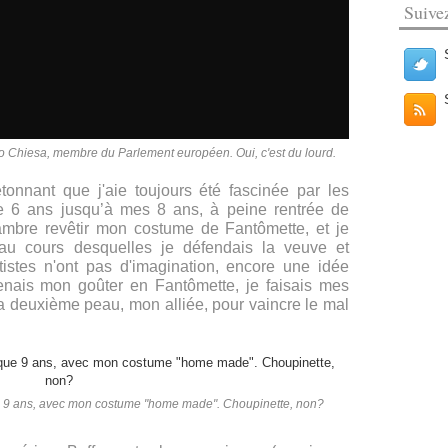
Suive
to Chiesa, membre du Parlement européen. Oui, c'est du lourd.
tonnant que j'aie toujours été fascinée par les
de 6 ans jusqu’à mes 8 ans, à peine rentrée de
ambre revêtir mon costume de Fantômette, et je
e au cours desquelles je défendais la veuve et
autistes n'ont pas d'imagination, encore une idée
renais mon goûter en Fantômette, je faisais mes
ma deuxième peau, mon alliée, pour vaincre le mal
e 9 ans, avec mon costume "home made". Choupinette, non?