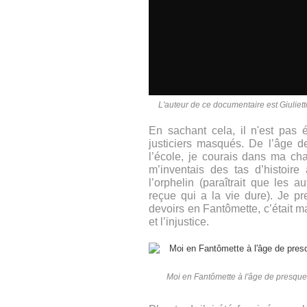
L'auteur de ce documentaire est Giuliet
En sachant cela, il n'est pas é
justiciers masqués. De l’âge 
l’école, je courais dans ma ch
m’inventais des tas d’histoir
l’orphelin (paraîtrait que les 
reçue qui a la vie dure). Je p
devoirs en Fantômette, c’était 
et l’injustice.
Moi en Fantômette à l'âge de presqu