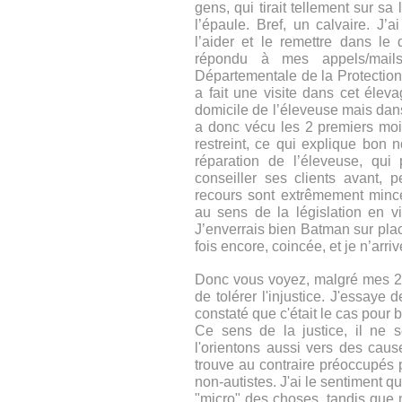
gens, qui tirait tellement sur sa
l’épaule. Bref, un calvaire. J’
l’aider et le remettre dans le 
répondu à mes appels/mails/
Départementale de la Protection
a fait une visite dans cet élev
domicile de l’éleveuse mais dan
a donc vécu les 2 premiers moi
restreint, ce qui explique bon
réparation de l’éleveuse, qui
conseiller ses clients avant,
recours sont extrêmement minc
au sens de la législation en vi
J’enverrais bien Batman sur pla
fois encore, coincée, et je n’arriv
Donc vous voyez, malgré mes 28 
de tolérer l'injustice. J'essaye 
constaté que c'était le cas pour 
Ce sens de la justice, il ne 
l'orientons aussi vers des caus
trouve au contraire préoccupés 
non-autistes. J'ai le sentiment q
"micro" des choses, tandis que