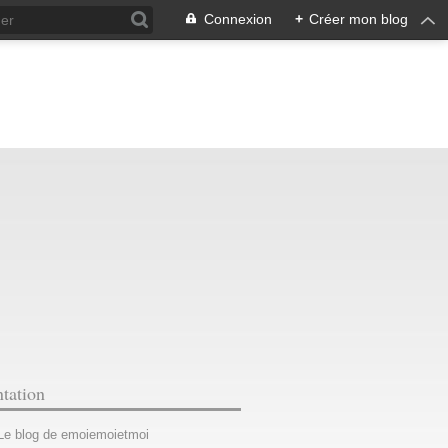
Connexion
+
Créer mon blog
ntation
 Le blog de emoiemoietmoi