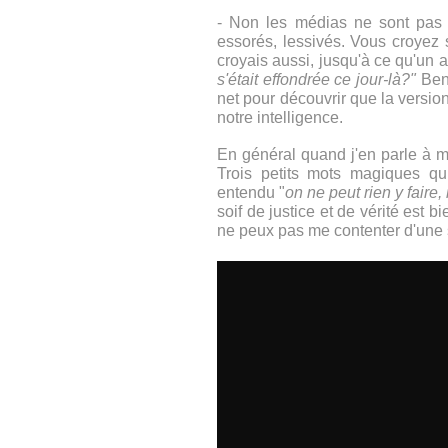
- Non les médias ne sont pas
essorés, lessivés. Vous croyez 
croyais aussi, jusqu'à ce qu'un
s'était effondrée ce jour-là?"
Ben
net pour découvrir que la version
notre intelligence.
En général quand j'en parle à 
Trois petits mots magiques qui
entendu "
on ne peut rien y faire, 
soif de justice et de vérité est 
ne peux pas me contenter d'une 