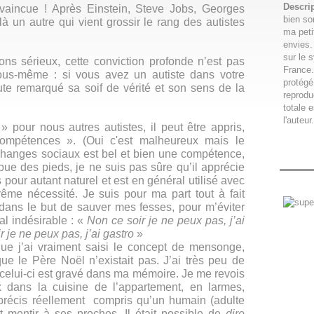
Descri
onvaincue ! Après Einstein, Steve Jobs, Georges
bien so
 un autre qui vient grossir le rang des autistes
ma peti
envies.
sur le 
ns sérieux, cette conviction profonde n’est pas
France.
us-même : si vous avez un autiste dans votre
protégé
te remarqué sa soif de vérité et son sens de la
reproduc
totale e
l'auteur.
pour nous autres autistes, il peut être appris,
ompétences ». (Oui c'est malheureux mais le
hanges sociaux est bel et bien une compétence,
 pue des pieds, je ne suis pas sûre qu’il apprécie
s pour autant naturel et est en général utilisé avec
ême nécessité. Je suis pour ma part tout à fait
dans le but de sauver mes fesses, pour m’éviter
l indésirable : «
Non ce soir je ne peux pas, j’ai
r je ne peux pas, j’ai gastro
»
ue j’ai vraiment saisi le concept de mensonge,
 le Père Noël n’existait pas. J’ai très peu de
elui-ci est gravé dans ma mémoire. Je me revois
 dans la cuisine de l’appartement, en larmes,
t précis réellement compris qu’un humain (adulte
t mentir à ses proches. Il était possible de
dire