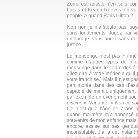
Zorro est autiste, j’en suis c
Lucas et Keanu Reeves, en voilà
people. A quand Paris Hilton ?
Non non je n’affabule pas, soyo
sans fondements. Jugez par vo
entourage, vous aurez sans dou
justice.
Le mensonge n’est pas « inné » 
comme d’autres types de « c
mensonge dans le cadre des éc
allez dire à votre médecin qu’il
votre franchise.) Mais il n’est pa
parcimonie dans des cas d’extr
capable de mentir, uniquement 
par exemple un évènement socia
piscine
». Variante : «
Non ce soi
Ce n’est qu’à l’âge de 7 ans q
quand ma mère m’a annoncé que
souvenirs de mon enfance mais c
encore, assise sur ses genoux
inconsolable. J’ai à cet instan
qui plus est) pouvait sciemmen