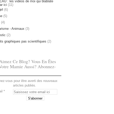
U : les vidéos de moi qui blablate
ar ici
(11)
irl
(6)
me
(5)
(4)
risme - Animaux
(3)
stic
(2)
tits graphiques pas scientifiques
(2)
Aimez Ce Blog? Vous En Êtes
Votre Mamie Aussi? Abonnez-
ez-vous pour être averti des nouveaux
articles publiés.
il