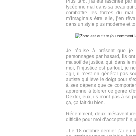
Plus tard, j’ai été fascinée par
lycéenne mal dans sa peau qui s
combattre les forces du mal :
m’imaginais être elle, j’en rêva
dans un style plus moderne et tor
Je réalise à présent que je
personnages par hasard, ils ont 
ma soif de justice, qui, dans l
moi, l’injustice est partout, je
agir, il n’est en général pas s
autiste qui lève le doigt pour s
à ses dépens que ce comportemen
apprenne à tolérer ce genre d'
Dexter, eux, ils n'ont pas à se po
ça, ça fait du bien.
Récemment, deux mésaventures 
difficile pour moi d’accepter l’inj
- Le 18 octobre dernier j’ai eu 