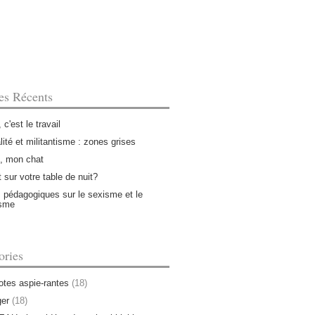
les Récents
, c'est le travail
lité et militantisme : zones grises
, mon chat
 sur votre table de nuit?
 pédagogiques sur le sexisme et le
isme
ories
tes aspie-rantes
(18)
er
(18)