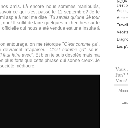
NOUVEA
c'est p
 nos amis. Là encore nous sommes manipulés,
Asperg
savoir ce qui s'est passé le 11 septembre? Je le
 ami aspie à moi me dise
"Tu savais qu'une 3è tour
Autis
, non! Il suffit de faire quelques recherches sur le
Travail
 officielle qui nous a été vendue est une insulte à
Végéta
Diagno
mon entourage, on me rétorque "
C'est comme ça
".
Les p'
 devraient m'apaiser. "
C'est comme ça
" sous-
il faut faire avec
". Et bien je suis désolée mais ma
bien plus forte que cette phrase qui sonne creux. Je
société médiocre.
Vous 
Fan? 
Vous!
Abonn
Ema