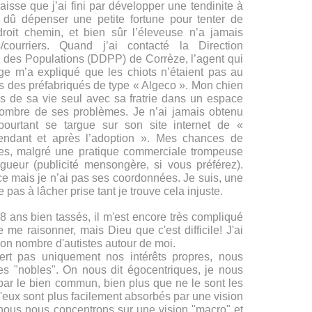
 laisse que j’ai fini par développer une tendinite à
ai dû dépenser une petite fortune pour tenter de
droit chemin, et bien sûr l’éleveuse n’a jamais
courriers. Quand j’ai contacté la Direction
 des Populations (DDPP) de Corrèze, l’agent qui
age m’a expliqué que les chiots n’étaient pas au
s des préfabriqués de type « Algeco ». Mon chien
s de sa vie seul avec sa fratrie dans un espace
 nombre de ses problèmes. Je n’ai jamais obtenu
 pourtant se targue sur son site internet de «
 pendant et après l’adoption ». Mes chances de
es, malgré une pratique commerciale trompeuse
gueur (publicité mensongère, si vous préférez).
ce mais je n’ai pas ses coordonnées. Je suis, une
e pas à lâcher prise tant je trouve cela injuste.
ans bien tassés, il m'est encore très compliqué
de me raisonner, mais Dieu que c'est difficile!
J'ai
bon nombre d'autistes autour de moi.
sert pas uniquement nos intérêts propres, nous
es "nobles". On nous dit égocentriques, je nous
par le bien commun, bien plus que ne le sont les
u'eux sont plus facilement absorbés par une vision
 nous nous concentrons sur une vision "macro"
et