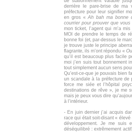
de stationnement valable jusq
derrière le pare-brise de ma v
préfecture pour leur signifier 
en gros «
Ah bah ma bonne da
courrier pour prouver que vous 
mon ticket, l’agent qui m’a mis
MOI de prendre le temps de réd
bonne foi (et, par-dessus le marc
je trouve juste le principe aberra
flagrante, ils m’ont répondu «
Ou
qu’il est beaucoup plus facile p
moi j’en suis tout bonnement in
tout simplement aucun sens pour
Qu’est-ce-que je pouvais bien f
un scandale à la préfecture de 
force me siée et l’hôpital ps
destinations de rêve », je me s
mais je peux vous dire qu’aujour
à l’intérieur.
- En juin dernier j’ai acquis d
race qui était soit-disant « élev
développement. Je me suis e
déséquilibré : extrêmement acti