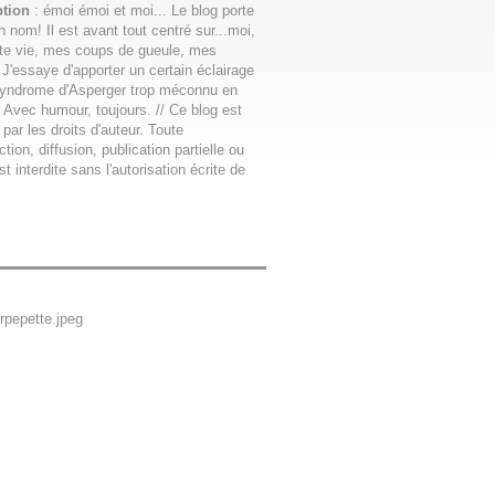
ption
: émoi émoi et moi... Le blog porte
n nom! Il est avant tout centré sur...moi,
te vie, mes coups de gueule, mes
 J'essaye d'apporter un certain éclairage
syndrome d'Asperger trop méconnu en
 Avec humour, toujours. // Ce blog est
 par les droits d'auteur. Toute
tion, diffusion, publication partielle ou
st interdite sans l'autorisation écrite de