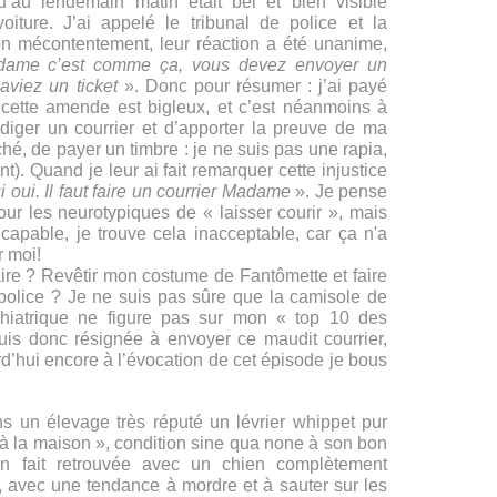
u’au lendemain matin était bel et bien visible
oiture. J’ai appelé le tribunal de police et la
mon mécontentement, leur réaction a été unanime,
me c’est comme ça, vous devez envoyer un
aviez un ticket
». Donc pour résumer : j’ai payé
 cette amende est bigleux, et c’est néanmoins à
iger un courrier et d’apporter la preuve de ma
hé, de payer un timbre : je ne suis pas une rapia,
nt). Quand je leur ai fait remarquer cette injustice
i oui. Il faut faire un courrier Madame
». Je pense
our les neurotypiques de « laisser courir », mais
capable, je trouve cela inacceptable, car ça n'a
 moi!
aire ? Revêtir mon costume de Fantômette et faire
police ? Je ne suis pas sûre que la camisole de
ychiatrique ne figure pas sur mon « top 10 des
uis donc résignée à envoyer ce maudit courrier,
d’hui encore à l’évocation de cet épisode je bous
ans un élevage très réputé un lévrier whippet pur
é à la maison », condition sine qua none à son bon
n fait retrouvée avec un chien complètement
f, avec une tendance à mordre et à sauter sur les