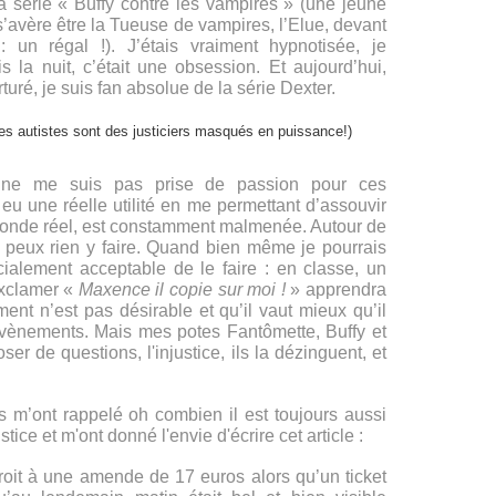
 la série « Buffy contre les vampires » (une jeune
’avère être la Tueuse de vampires, l’Elue, devant
 un régal !). J’étais vraiment hypnotisée, je
is la nuit, c’était une obsession. Et aujourd’hui,
turé, je suis fan absolue de la série Dexter.
 ne me suis pas prise de passion pour ces
eu une réelle utilité en me permettant d’assouvir
e monde réel, est constamment malmenée. Autour de
 ne peux rien y faire. Quand bien même je pourrais
ocialement acceptable de le faire : en classe, un
’exclamer «
Maxence il copie sur moi !
» apprendra
t n’est pas désirable et qu’il vaut mieux qu’il
évènements. Mais mes potes Fantômette, Buffy et
ser de questions, l'injustice, ils la dézinguent, et
m’ont rappelé oh combien il est toujours aussi
ustice et m'ont donné l'envie d'écrire cet article :
droit à une amende de 17 euros alors qu’un ticket