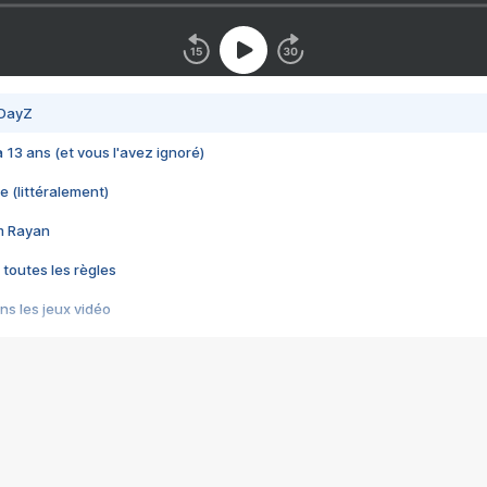
 DayZ
 a 13 ans (et vous l'avez ignoré)
e (littéralement)
im Rayan
 toutes les règles
s les jeux vidéo
us choquant de Rockstar ? - Le scandale BULLY
e plus moche de Steam
du RÊVE tourne au CAUCHEMAR
pendant 8 heures